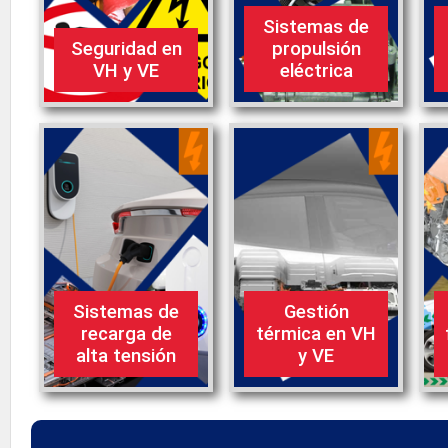
Sistemas de
Seguridad en
propulsión
VH y VE
eléctrica
Sistemas de
Gestión
recarga de
térmica en VH
alta tensión
y VE