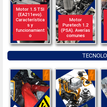
Motor 1.5 TSI
(EA211evo).
Característica
Motor
s y
Puretech 1.2
funcionamient
(PSA). Averías
o
comunes
TECNOLOG