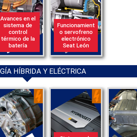
Avances en el
sistema de
Funcionamient
control
o servofreno
térmico de la
electrónico
batería
Seat León
ÍA HÍBRIDA Y ELÉCTRICA