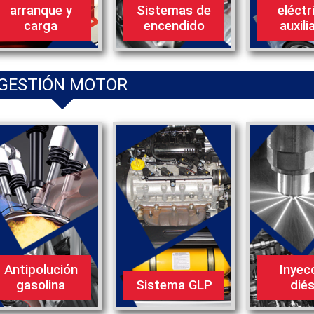
arranque y
Sistemas de
eléctr
carga
encendido
auxili
GESTIÓN MOTOR
Antipolución
Inyec
gasolina
Sistema GLP
diés