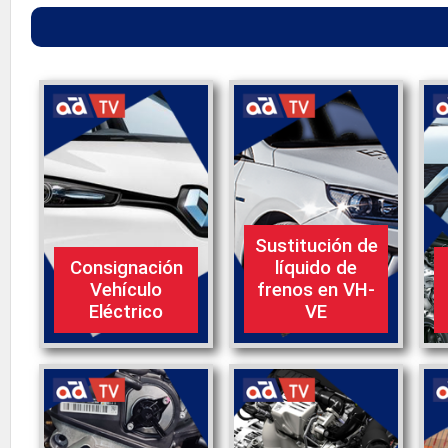
Sustitución de
Consignación
líquido de
Vehículo
frenos en VH-
Eléctrico
VE