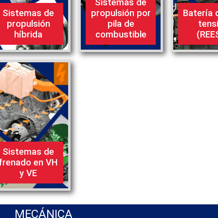
Sistemas de
Sistemas de
propulsión por
Batería 
propulsión
pila de
tens
híbrida
combustible
(REE
Sistemas de
frenado en VH
y VE
MECÁNICA