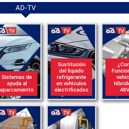
AD-TV
Sustitución
¿Co
del líquido
Funcio
Sistemas de
refrigerante
vehíc
ayuda al
en vehículos
híbrid
aparcamiento
electrificados
48