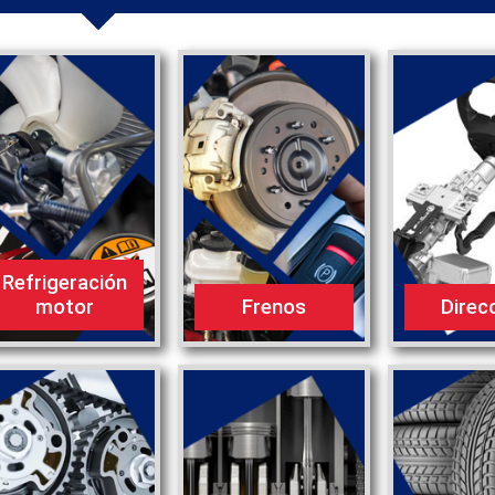
Refrigeración
motor
Frenos
Direc