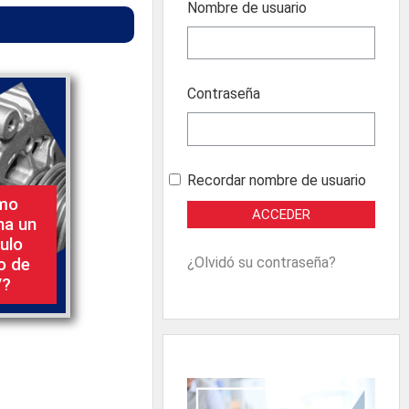
Nombre de usuario
Contraseña
Recordar nombre de usuario
mo
na un
ulo
¿Olvidó su contraseña?
o de
V?