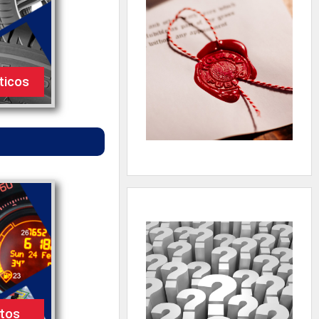
ticos
itos