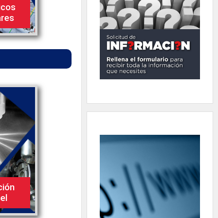
icos
ares
ción
el