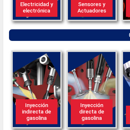
Electricidad y
Sensores y
electrónica
Actuadores
Inyección
Inyección
indirecta de
directa de
gasolina
gasolina