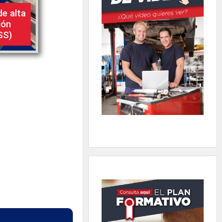
de alta
ión
SS)