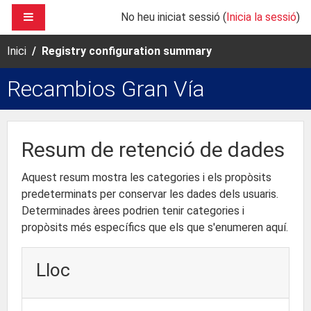
Ves al contingut principal
PANELL LATERAL
No heu iniciat sessió (
Inicia la sessió
)
Inici
Registry configuration summary
Recambios Gran Vía
Resum de retenció de dades
Aquest resum mostra les categories i els propòsits
predeterminats per conservar les dades dels usuaris.
Determinades àrees podrien tenir categories i
propòsits més específics que els que s'enumeren aquí.
Lloc