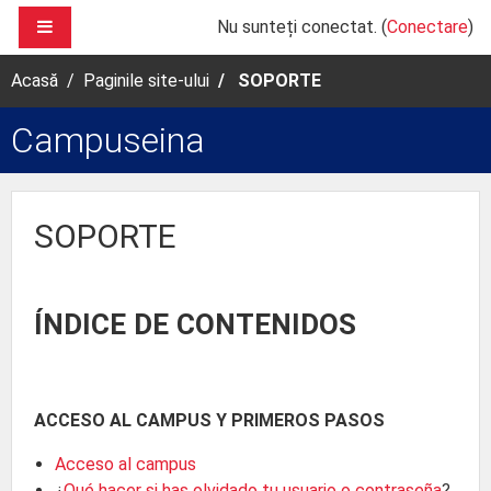
Sari la conţinutul principal
PANOU LATERAL
Nu sunteți conectat. (
Conectare
)
Acasă
Paginile site-ului
SOPORTE
Campuseina
SOPORTE
ÍNDICE DE CONTENIDOS
ACCESO AL CAMPUS Y PRIMEROS PASOS
Acceso al campus
¿
Qué hacer si has olvidado tu usuario o contraseña
?