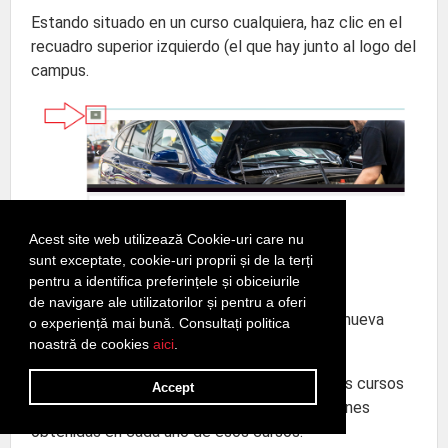
Estando situado en un curso cualquiera, haz clic en el
recuadro superior izquierdo (el que hay junto al logo del
campus.
Se desplegará el
Menú de Navegación
.
Acest site web utilizează Cookie-uri care nu
sunt exceptate, cookie-uri proprii și de la terți
Haz clic en el apartado
Calificaciones.
pentru a identifica preferințele și obiceiurile
de navigare ale utilizatorilor și pentru a oferi
Haz clic en la pestaña
Informe general
de la nueva
o experiență mai bună. Consultați politica
ventana que se abre.
noastră de cookies
aici
.
Al instante se muestra una lista con todos los cursos
Accept
en los que estás matriculado y las calificaciones
obtenidas en cada uno de esos cursos.