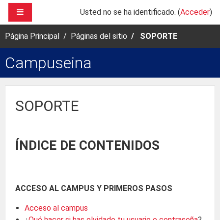
Salta al contenido principal
PANEL LATERAL
Usted no se ha identificado. (
Acceder
)
Página Principal
Páginas del sitio
SOPORTE
Campuseina
SOPORTE
ÍNDICE DE CONTENIDOS
ACCESO AL CAMPUS Y PRIMEROS PASOS
Acceso al campus
¿
Qué hacer si has olvidado tu usuario o contraseña
?