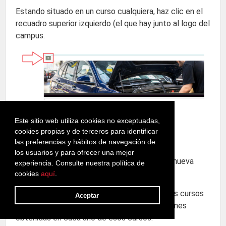
Estando situado en un curso cualquiera, haz clic en el
recuadro superior izquierdo (el que hay junto al logo del
campus.
Se desplegará el
Menú de Navegación
.
Este sitio web utiliza cookies no exceptuadas,
cookies propias y de terceros para identificar
Haz clic en el apartado
Calificaciones.
las preferencias y hábitos de navegación de
los usuarios y para ofrecer una mejor
Haz clic en la pestaña
Informe general
de la nueva
experiencia. Consulte nuestra política de
ventana que se abre.
cookies
aquí
.
Al instante se muestra una lista con todos los cursos
Aceptar
en los que estás matriculado y las calificaciones
obtenidas en cada uno de esos cursos.