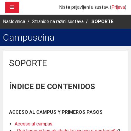
Preskoči na sadržaj
BOČNI PANEL
Niste prijavljeni u sustav. (
Prijava
)
Naslovnica
Stranice na razini sustava
SOPORTE
Campuseina
SOPORTE
ÍNDICE DE CONTENIDOS
ACCESO AL CAMPUS Y PRIMEROS PASOS
Acceso al campus
¿
Qué hacer si has olvidado tu usuario o contraseña
?