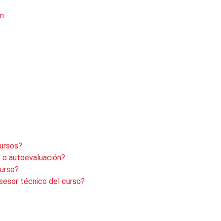
ón
cursos?
 o autoevaluación?
curso?
sesor técnico del curso?