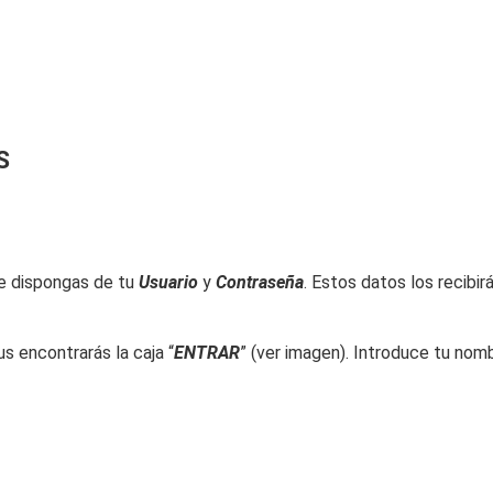
S
ue dispongas de tu
Usuario
y
Contraseña
. Estos datos los recibir
us encontrarás la caja “
ENTRAR
” (ver imagen). Introduce tu nomb