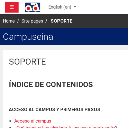
Skip to main content
SIDE PANEL
English ‎(en)‎
Home
Site pages
SOPORTE
Campuseina
SOPORTE
ÍNDICE DE CONTENIDOS
ACCESO AL CAMPUS Y PRIMEROS PASOS
Acceso al campus
¿
Qué hacer si has olvidado tu usuario o contraseña
?