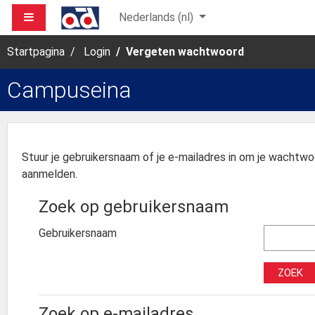
Ga naar hoofdinhoud
ZIJPANEEL
Nederlands ‎(nl)‎
Startpagina
Login
Vergeten wachtwoord
Campuseina
Stuur je gebruikersnaam of je e-mailadres in om je wachtwoo
aanmelden.
Zoek op gebruikersnaam
Gebruikersnaam
Zoek op e-mailadres