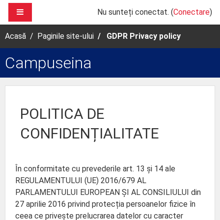
Sari la conţinutul principal
PANOU LATERAL
Nu sunteți conectat. (
Conectare
)
Acasă
Paginile site-ului
GDPR Privacy policy
Campuseina
POLITICA DE
CONFIDENȚIALITATE
În conformitate cu prevederile art. 13 și 14 ale
REGULAMENTULUI (UE) 2016/679 AL
PARLAMENTULUI EUROPEAN ȘI AL CONSILIULUI din
27 aprilie 2016 privind protecția persoanelor fizice în
ceea ce privește prelucrarea datelor cu caracter