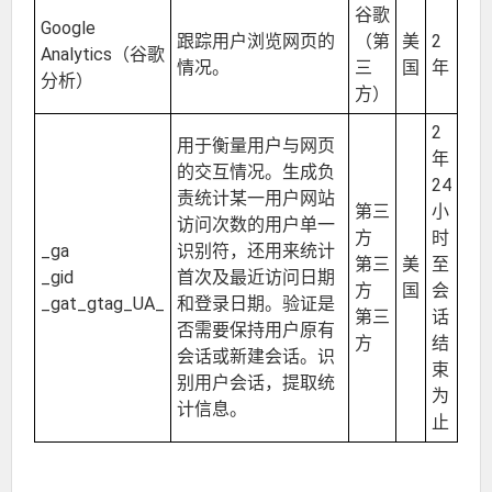
谷歌
Google
跟踪用户浏览网页的
（第
美
2
Analytics（谷歌
情况。
三
国
年
分析）
方）
2
用于衡量用户与网页
年
的交互情况。生成负
24
责统计某一用户网站
第三
小
访问次数的用户单一
方
时
_ga
识别符，还用来统计
第三
美
至
_gid
首次及最近访问日期
方
国
会
_gat_gtag_UA_
和登录日期。验证是
第三
话
否需要保持用户原有
方
结
会话或新建会话。识
束
别用户会话，提取统
为
计信息。
止