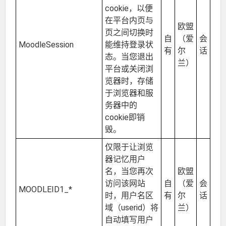
cookie，以便
在平台内页与
欧盟
页之间切换时
自
（爱
会
MoodleSession
能维持登录状
有
尔
话
态。当您退出
兰）
平台或关闭浏
览器时，存储
于浏览器和服
务器中的
cookie即销
毁。
仅限于让浏览
器记忆用户
名，当您再次
欧盟
访问该网站
自
（爱
会
MOODLEID1_*
时，用户名区
有
尔
话
域（userid）将
兰）
自动填写用户