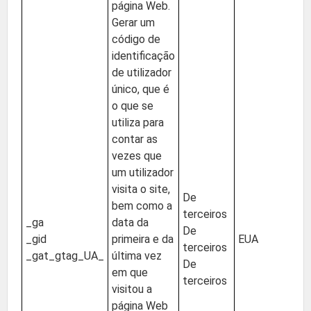
página Web.
Gerar um
código de
identificação
de utilizador
único, que é
o que se
utiliza para
contar as
vezes que
um utilizador
visita o site,
De
bem como a
terceiros
_ga
data da
De
_gid
primeira e da
EUA
terceiros
_gat_gtag_UA_
última vez
De
em que
terceiros
visitou a
página Web