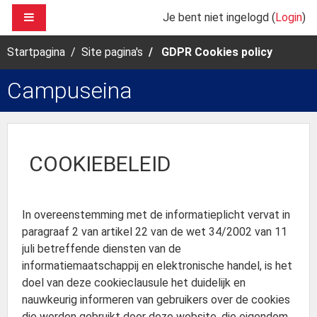
Ga naar hoofdinhoud
ZIJPANEEL
Je bent niet ingelogd (
Login
)
Startpagina
Site pagina's
GDPR Cookies policy
Campuseina
COOKIEBELEID
In overeenstemming met de informatieplicht vervat in
paragraaf 2 van artikel 22 van de wet 34/2002 van 11
juli betreffende diensten van de
informatiemaatschappij en elektronische handel, is het
doel van deze cookieclausule het duidelijk en
nauwkeurig informeren van gebruikers over de cookies
die worden gebruikt door deze website, die eigendom