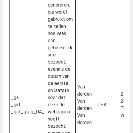
genereren,
die wordt
gebruikt om
te tellen
hoe vaak
een
gebruiker de
site
bezoekt,
evenals de
datum van
de eerste
Van
en laatste
derden
2 jaar
_ga
keer dat
Van
24 uu
_gid
deze de
USA
derden
Tot h
_gat_gtag_UA_
webpagina
Van
van d
heeft
derden
bezocht,