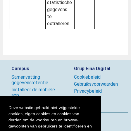
statistische
gegevens
te
extraheren.
Campus
Grup Eina Digital
Samenvatting
Cookiebeleid
gegevensretentie
Gebruiksvoorwaarden
Installeer de mobiele
Privacybeleid
app
Beleid
Deze website gebruikt niet-vrijgestelde
cookies, eigen cookies en cookies van
derden om de voorkeuren en browse-
Volg ons
gewoonten van gebruikers te identificeren en