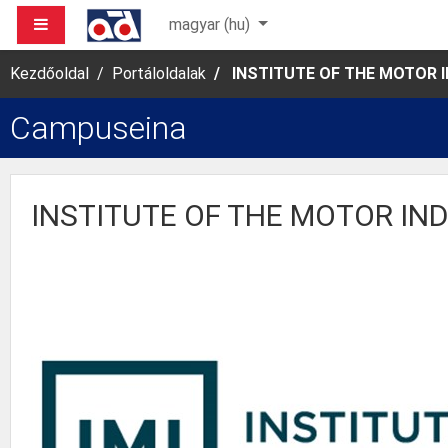
Tovább a fő tartalomhoz
OLDALPANEL
magyar ‎(hu)‎
Kezdőoldal
Portáloldalak
INSTITUTE OF THE MOTOR 
Campuseina
INSTITUTE OF THE MOTOR IN