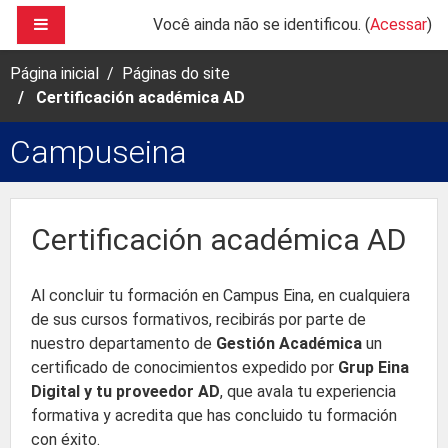
Ir para o conteúdo principal
PAINEL LATERAL
Você ainda não se identificou. (
Acessar
)
Página inicial
Páginas do site
Certificación académica AD
Campuseina
Certificación académica AD
Al concluir tu formación en Campus Eina, en cualquiera
de sus cursos formativos, recibirás por parte de
nuestro departamento de
Gestión Académica
un
certificado de conocimientos expedido por
Grup Eina
Digital y tu proveedor AD
, que avala tu experiencia
formativa y acredita que has concluido tu formación
con éxito.