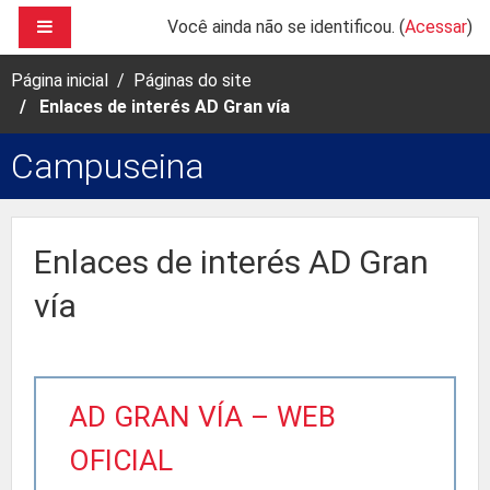
Ir para o conteúdo principal
PAINEL LATERAL
Você ainda não se identificou. (
Acessar
)
Página inicial
Páginas do site
Enlaces de interés AD Gran vía
Campuseina
Enlaces de interés AD Gran
vía
AD GRAN VÍA – WEB
OFICIAL