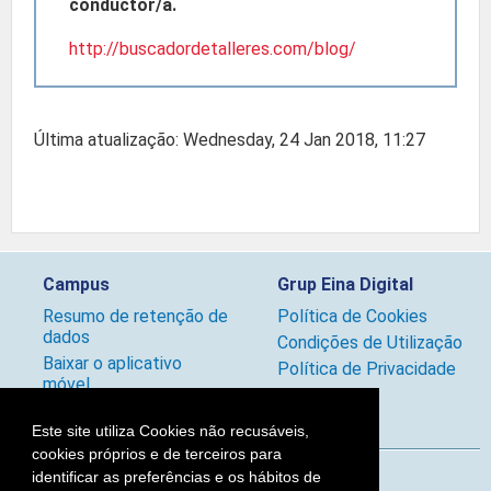
conductor/a.
http://buscadordetalleres.com/blog/
Última atualização: Wednesday, 24 Jan 2018, 11:27
Campus
Grup Eina Digital
Resumo de retenção de
Política de Cookies
dados
Condições de Utilização
Baixar o aplicativo
Política de Privacidade
móvel.
Políticas
Este site utiliza Cookies não recusáveis,
cookies próprios e de terceiros para
identificar as preferências e os hábitos de
Siga-nos