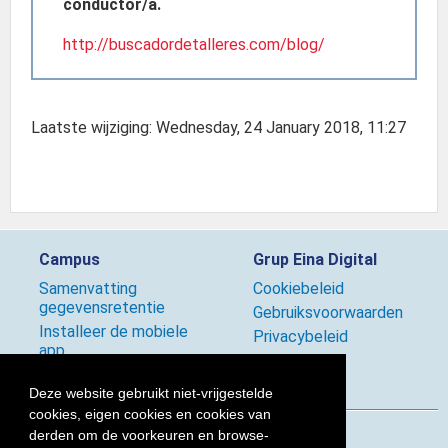
conductor/a.
http://buscadordetalleres.com/blog/
Laatste wijziging: Wednesday, 24 January 2018, 11:27
Campus
Grup Eina Digital
Samenvatting
Cookiebeleid
gegevensretentie
Gebruiksvoorwaarden
Installeer de mobiele
Privacybeleid
app
Beleid
Deze website gebruikt niet-vrijgestelde
cookies, eigen cookies en cookies van
derden om de voorkeuren en browse-
Volg ons