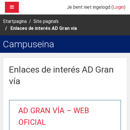
Ga naar hoofdinhoud
ZIJPANEEL
Je bent niet ingelogd (
Login
)
Startpagina
Site pagina's
Enlaces de interés AD Gran vía
Campuseina
Enlaces de interés AD Gran
vía
AD GRAN VÍA – WEB
OFICIAL