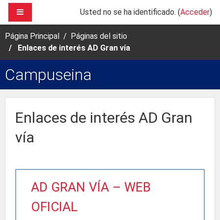
Salta al contenido principal
PANEL LATERAL
Usted no se ha identificado. (
Acceder
)
Página Principal
Páginas del sitio
Enlaces de interés AD Gran vía
Campuseina
Enlaces de interés AD Gran
vía
AD GRAN VÍA – WEB
OFICIAL