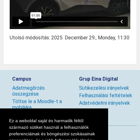
Utolsó módosítás: 2025. December 29., Monday, 11:30
Campus
Grup Eina Digital
Adatmegőrzés
Sütikezelési irányelvek
összegzése
Felhasználási feltételek
Töltse le a Moodle-t a
Adatvédelmi irányelvek
mobiljára
Szabályzatok
Ez a weboldal saját és harmadik féltől
származó sütiket használ a felhasználók
preferenciáinak és böngészési szokásainak
Kövess minket