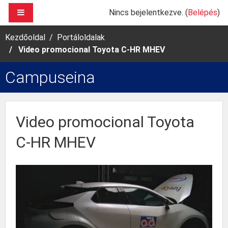
Tovább a fő tartalomhoz
OLDALPANEL
Nincs bejelentkezve. (
Belépés
)
Kezdőoldal
Portáloldalak
Video promocional Toyota C-HR MHEV
Campuseina
Video promocional Toyota
C-HR MHEV