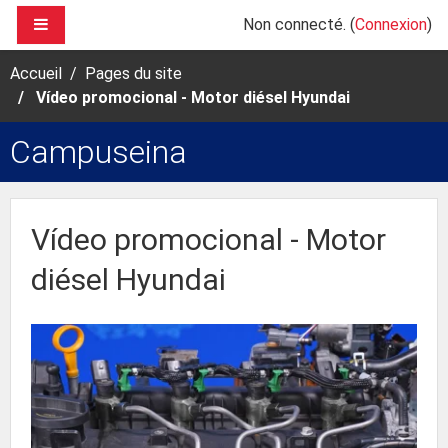
Passer au contenu principal
PANNEAU LATÉRAL
Non connecté. (
Connexion
)
Accueil
Pages du site
Vídeo promocional - Motor diésel Hyundai
Campuseina
Vídeo promocional - Motor
diésel Hyundai