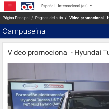
Salta al contenido principal
PANEL LATERAL
Español - Internacional ‎(es)‎
Página Principal
Páginas del sitio
Vídeo promocional - 
Campuseina
Vídeo promocional - Hyundai 